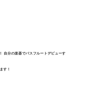
！ 自分の楽器でバスフルートデビューす
ります！